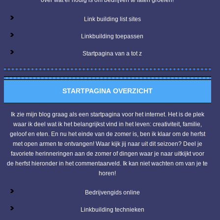
Link building list sites
Linkbuilding toepassen
Startpagina van a tot z
STARTPAGINA OVERZICHT
Ik zie mijn blog graag als een startpagina voor het internet. Het is de plek
waar ik deel wat ik het belangrijkst vind in het leven: creativiteit, familie,
geloof en eten. En nu het einde van de zomer is, ben ik klaar om de herfst
met open armen te ontvangen! Waar kijk jij naar uit dit seizoen? Deel je
favoriete herinneringen aan de zomer of dingen waar je naar uitkijkt voor
de herfst hieronder in het commentaarveld. Ik kan niet wachten om van je te
horen!
Bedrijvengids online
Linkbuilding technieken